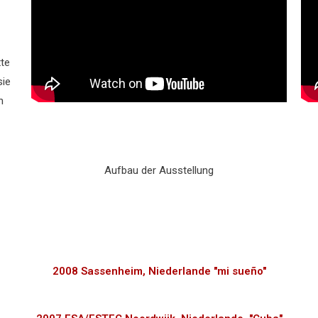
xte
sie
h
Aufbau der Ausstellung
2008 Sassenheim, Niederlande "mi sueño"