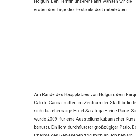
Holguin. Den Termin unserer Fahrt wählten wir die
ersten drei Tage des Festivals dort miterlebten.
Am Rande des Haupplatzes von Holguin, dem Parq
Calixto García, mitten im Zentrum der Stadt befinde
sich das ehemalige Hotel Saratoga – eine Ruine. Si
wurde 2009 für eine Ausstellung kubanischer Künst
benutzt. Ein licht durchfluteter großzügiger Patio. D
Charme des Gewesenen zog mich an. Ich bewarb