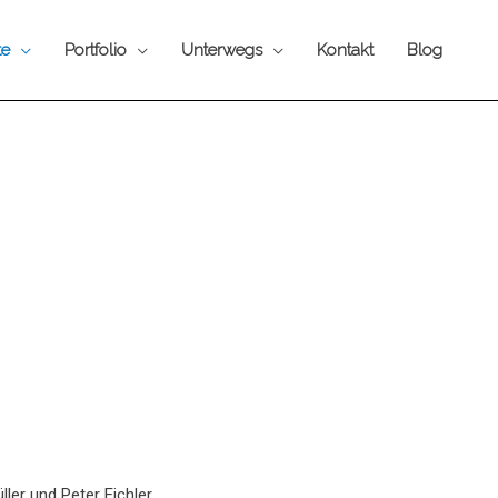
te
Portfolio
Unterwegs
Kontakt
Blog
er und Peter Eichler