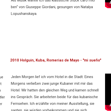
Als Musik wählte ich das klassische Stück“caro mio
ben“ von Giuseppe Giordani, gesungen von Natalya
Lopushanskaya.
2010 Holguin, Kuba, Romerias de Mayo - "mi sueño"
Jeden Morgen lief ich vom Hotel in die Stadt. Eines
ue
Morgens verließen zwei junge Kubaner mit mir das
t
Hotel. Wir hatten den gleichen Weg und kamen schnell
e
ins Gespräch. Sie arbeiteten beide für das kubanische
ler
Fernsehen. Ich erzählte von meiner Ausstellung, sie
er
sagten, sie würden vorbeikommen und sie sich