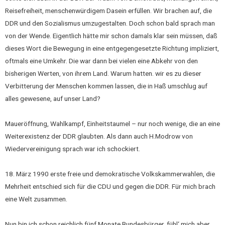
Reisefreiheit, menschenwürdigem Dasein erfüllen. Wir brachen auf, die
DDR und den Sozialismus umzugestalten. Doch schon bald sprach man
von der Wende. Eigentlich hätte mir schon damals klar sein müssen, daß
dieses Wort die Bewegung in eine entgegengesetzte Richtung impliziert,
oftmals eine Umkehr. Die war dann bei vielen eine Abkehr von den
bisherigen Werten, von ihrem Land. Warum hatten. wir es zu dieser
Verbitterung der Menschen kommen lassen, die in Haß umschlug auf
alles gewesene, auf unser Land?
Maueröffnung, Wahlkampf, Einheitstaumel – nur noch wenige, die an eine
Weiterexistenz der DDR glaubten. Als dann auch H.Modrow von
Wiedervereinigung sprach war ich schockiert.
18. März 1990 erste freie und demokratische Volkskammerwahlen, die
Mehrheit entschied sich für die CDU und gegen die DDR. Für mich brach
eine Welt zusammen.
Nun bin ich schon reichlich fünf Monate Bundesbürger, fühl‘ mich aber